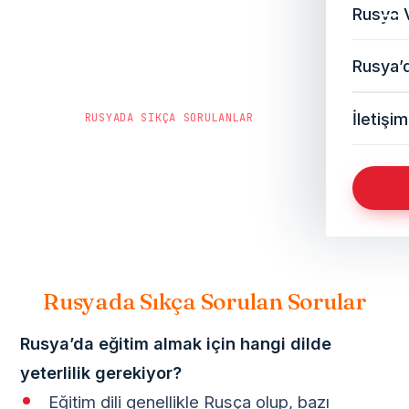
Rusya 
Rusya’d
İletişim
ANA SAYFA
/
RUSYADA SIKÇA SORULANLAR
Rusyada Sıkça Sorulanlar
Rusyada Sıkça Sorulan Sorular
Rusya’da eğitim almak için hangi dilde
yeterlilik gerekiyor?
Eğitim dili genellikle Rusça olup, bazı