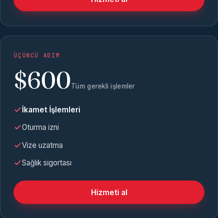
ÜÇÜNCÜ ADIM
$600
Tüm gerekli işlemler
İkamet İşlemleri
Oturma izni
Vize uzatma
Sağlık sigortası
Hizmeti al