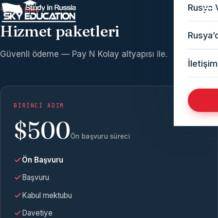
Rusya 
ÖDEME
Hizmet paketleri
Rusya’d
Güvenli ödeme — Pay N Kolay altyapısı ile.
İletişim
BIRINCI ADIM
$500
Ön başvuru süreci
Ön Başvuru
Başvuru
Kabul mektubu
Davetiye