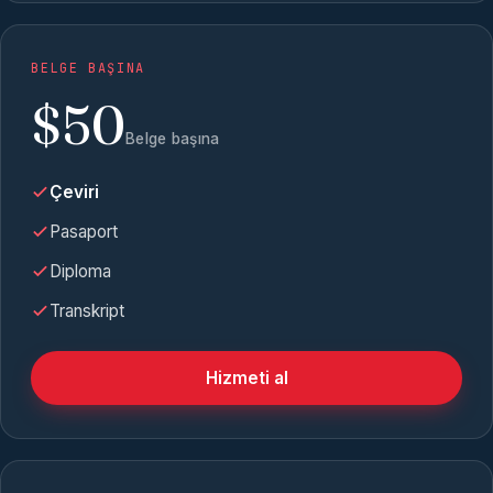
BELGE BAŞINA
$50
Belge başına
Çeviri
Pasaport
Diploma
Transkript
Hizmeti al