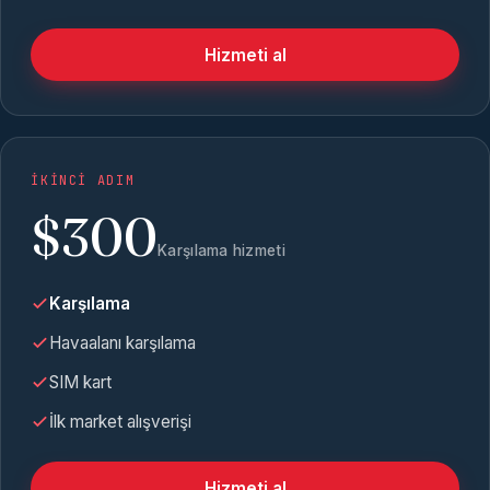
Hizmeti al
İKINCI ADIM
$300
Karşılama hizmeti
Karşılama
Havaalanı karşılama
SIM kart
İlk market alışverişi
Hizmeti al